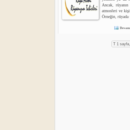
Ancak, rüyanın 
atmosferi ve kişi
Örneğin, rüyada z
Devamı
T 1 sayfa,