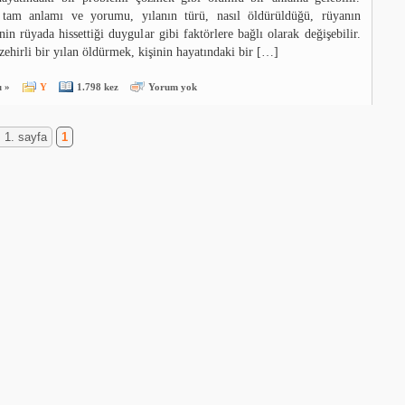
tam anlamı ve yorumu, yılanın türü, nasıl öldürüldüğü, rüyanın
nin rüyada hissettiği duygular gibi faktörlere bağlı olarak değişebilir.
ehirli bir yılan öldürmek, kişinin hayatındaki bir […]
 »
Y
1.798 kez
Yorum yok
 1. sayfa
1