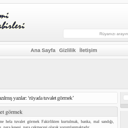
Ana Sayfa
Gizlilik
İletişim
yazılmış yazılar: ‘rüyada tuvalet görmek’
Ar
let görmek
ne hela tuvalet görmek Fakirlikten kurtulmak, banka, mal sandığı,
sı, para kesesi, para çekmecesi olarak yorumlanmaktadır.