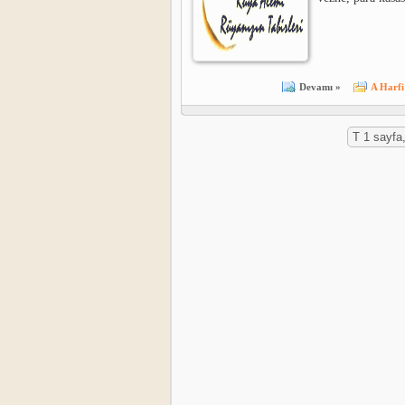
Devamı »
A Harfi
T 1 sayfa,