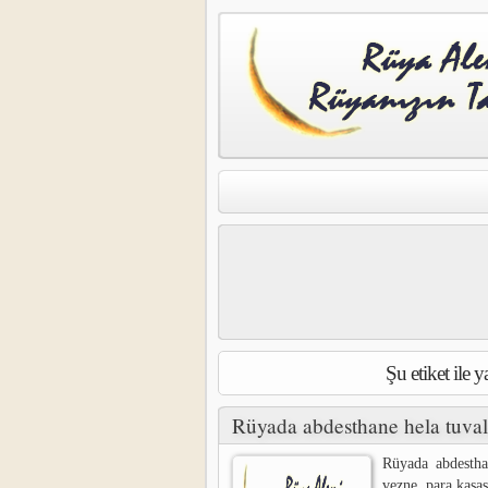
Şu etiket ile 
Rüyada abdesthane hela tuva
Rüyada abdestha
vezne, para kasa