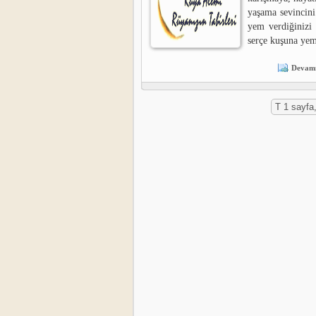
yaşama sevincini
yem verdiğinizi 
serçe kuşuna yem
Devamı
T 1 sayfa,