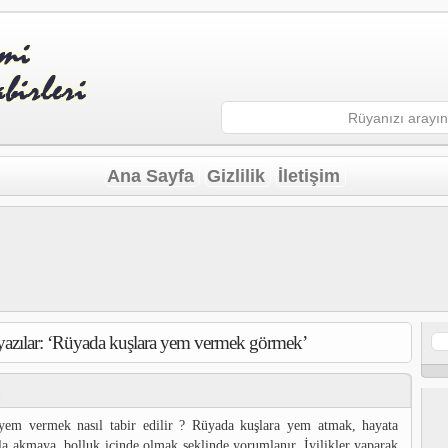
Ana Sayfa
Gizlilik
İletişim
ş yazılar: ‘Rüyada kuşlara yem vermek görmek’
Ar
yem vermek nasıl tabir edilir ? Rüyada kuşlara yem atmak, hayata
la akmaya, bolluk içinde olmak şeklinde yorumlanır. İyilikler yaparak