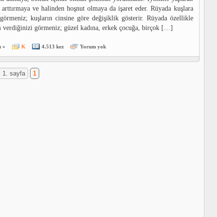
 arttırmaya ve halinden hoşnut olmaya da işaret eder. Rüyada kuşlara
görmeniz; kuşların cinsine göre değişiklik gösterir. Rüyada özellikle
 verdiğinizi görmeniz; güzel kadına, erkek çocuğa, birçok […]
 »
K
4.513 kez
Yorum yok
 1. sayfa
1